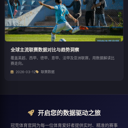
全球主流联赛数据对比与趋势洞察
覆盖英超、西甲、德甲、意甲、法甲及亚洲联赛，用数据解读比
赛走向。
2026-03-12
联赛数据
开启您的数据驱动之旅
冠竞体育官网为每一位体育爱好者提供实时、精准的赛事