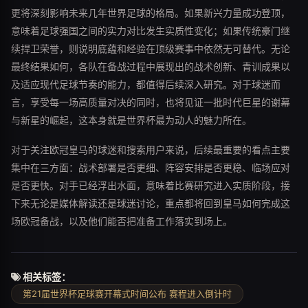
更将深刻影响未来几年世界足球的格局。如果新兴力量成功登顶，
意味着足球强国之间的实力对比发生实质性变化；如果传统豪门继
续捍卫荣誉，则说明底蕴和经验在顶级赛事中依然无可替代。无论
最终结果如何，各队在备战过程中展现出的战术创新、青训成果以
及适应现代足球节奏的能力，都值得后续深入研究。对于球迷而
言，享受每一场高质量对决的同时，也将见证一批时代巨星的谢幕
与新星的崛起，这本身就是世界杯最为动人的魅力所在。
对于关注欧冠皇马的球迷和搜索用户来说，后续最重要的看点主要
集中在三方面：战术部署是否更细、阵容安排是否更稳、临场应对
是否更快。对手已经浮出水面，意味着比赛研究进入实质阶段，接
下来无论是媒体解读还是球迷讨论，重点都将回到皇马如何完成这
场欧冠备战，以及他们能否把准备工作落实到场上。
相关标签：
第21届世界杯足球赛开幕式时间公布 赛程进入倒计时