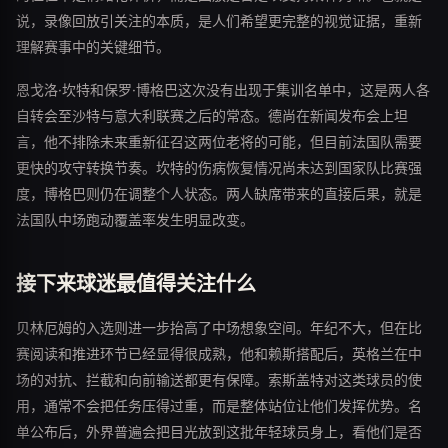
说，录像回放引关注的本质，是人们希望更完整的视觉证据，重新
理解赛事中的关键细节。
恩戈洛·坎特和保罗·博格巴这次没有出现于集训名单中，这是两人各
自转会至沙特与意大利联赛之后的常态。德尚在新闻发布会上坦
言，他不排除未来重新征召这两位老将的可能，但目前法国队需要
更快的攻守转换节奏。坎特的伤病恢复情况尚未达到国家队比赛强
度，博格巴则仍在调整个人状态。两人缺席带来的直接后果，就是
法国队中场跑动覆盖率发生明显改变。
接下来球迷最值得关注什么
贝林厄姆的入选则进一步抬高了中场想象空间。年纪不大，但在比
赛阅读和推进环节已经显得很成熟，他和赖斯搭配后，英格兰在中
场的对抗、拦截和向前输送都更有保障。索斯盖特对这类球员的使
用，通常不会把任务压得过重，而是整体站位让他们发挥优势。名
单公布后，外界普遍会把目光放到这批年轻球员身上，看他们是否