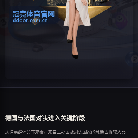
德国与法国对决进入关键阶段
从购票群体分布来看，来自主办国及周边国家的球迷占据较大比